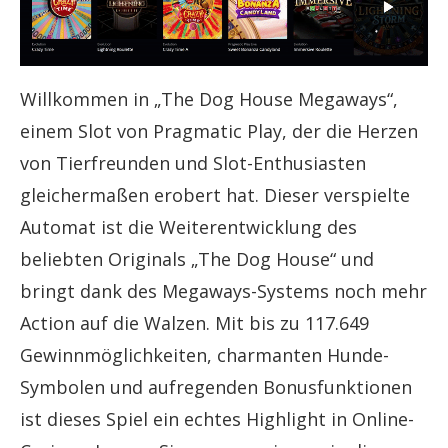
Willkommen in „The Dog House Megaways“,
einem Slot von Pragmatic Play, der die Herzen
von Tierfreunden und Slot-Enthusiasten
gleichermaßen erobert hat. Dieser verspielte
Automat ist die Weiterentwicklung des
beliebten Originals „The Dog House“ und
bringt dank des Megaways-Systems noch mehr
Action auf die Walzen. Mit bis zu 117.649
Gewinnmöglichkeiten, charmanten Hunde-
Symbolen und aufregenden Bonusfunktionen
ist dieses Spiel ein echtes Highlight in Online-