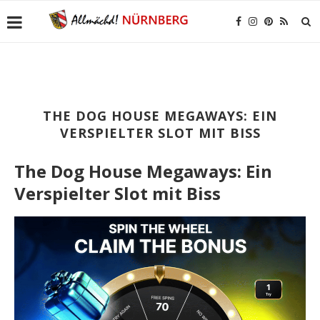
THE DOG HOUSE MEGAWAYS: EIN
VERSPIELTER SLOT MIT BISS
The Dog House Megaways: Ein
Verspielter Slot mit Biss