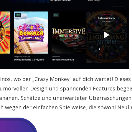
s, wo der „Crazy Monkey“ auf dich wartet! Dieses ku
humorvollen Design und spannenden Features begeist
r Bananen, Schätze und unerwarteter Überraschungen
 wegen der einfachen Spielweise, die sowohl Neulin