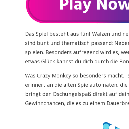
Das Spiel besteht aus fünf Walzen und ne
sind bunt und thematisch passend: Neben 
spielen. Besonders aufregend wird es, wen
etwas Glück kannst du dich durch die Bo
Was Crazy Monkey so besonders macht, is
erinnert an die alten Spielautomaten, die
bringt den Dschungelspaß direkt auf dein
Gewinnchancen, die es zu einem Dauerbre