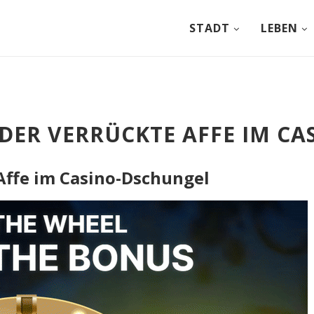
STADT
LEBEN
DER VERRÜCKTE AFFE IM C
Affe im Casino-Dschungel