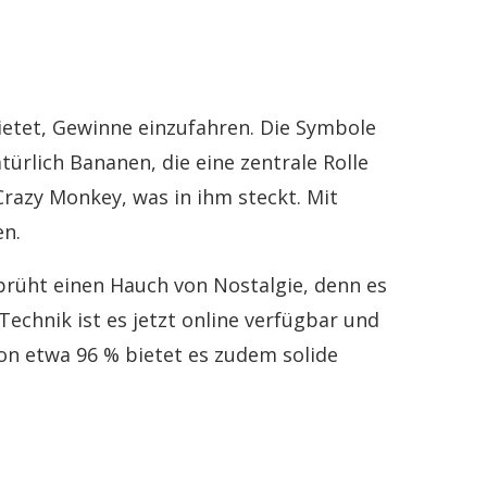
ietet, Gewinne einzufahren. Die Symbole
ürlich Bananen, die eine zentrale Rolle
Crazy Monkey, was in ihm steckt. Mit
en.
prüht einen Hauch von Nostalgie, denn es
Technik ist es jetzt online verfügbar und
on etwa 96 % bietet es zudem solide