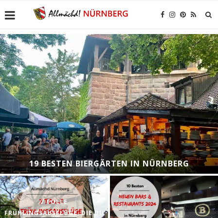
19 BESTEN BIERGÄRTEN IN NÜRNBERG
7 TOLLE
FRÜHLINGSAUSFLÜGE, DIE DU