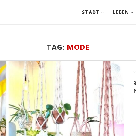
STADT
LEBEN
TAG:
MODE
S